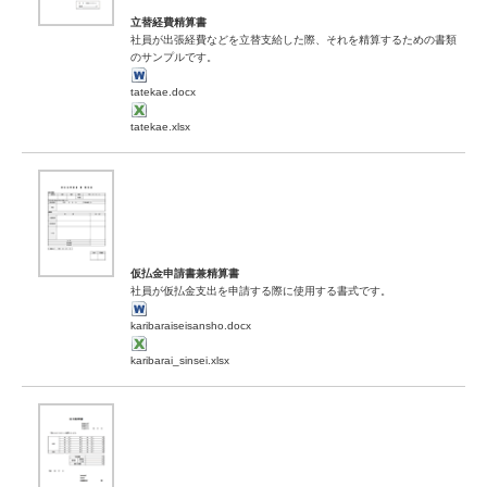
立替経費精算書
社員が出張経費などを立替支給した際、それを精算するための書類
のサンプルです。
tatekae.docx
tatekae.xlsx
仮払金申請書兼精算書
社員が仮払金支出を申請する際に使用する書式です。
karibaraiseisansho.docx
karibarai_sinsei.xlsx