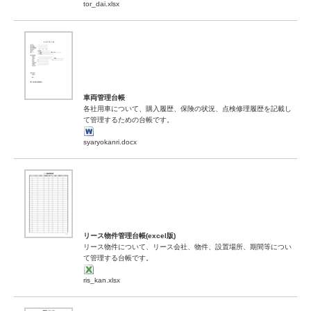
tor_dai.xlsx
車両管理台帳
各社用車について、購入履歴、保険の状況、点検修理履歴を記載し
て管理するための台帳です。
syaryokanri.docx
リース物件管理台帳(excel版)
リース物件について、リース会社、物件、設置場所、期間等につい
て管理する台帳です。
ris_kan.xlsx