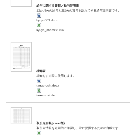
給与に関する書類／給与証明書
12か月分の給与と2回分の賞与を記入できる給与証明書です。
kyuyo003.docx
kyuyo_shomei3.xlsx
棚卸表
棚卸をする際に使用します。
tanaoroshi.docx
tanaorosi.xlsx
取引先台帳(excel版)
取引先情報を定期的に確認し、常に把握するための台帳です。