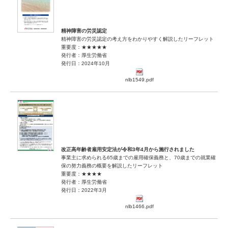
精神障害の労災認定
精神障害の労災認定の考え方をわかりやすく解説したリーフレット
重要度：★★★★★
発行者：厚生労働省
発行日：2024年10月
nlb1549.pdf
改正高年齢者雇用安定法が令和3年4月から施行されました
事業主に求められる65歳までの雇用確保義務と、70歳までの就業確
保の努力義務の概要を解説したリーフレット
重要度：★★★★
発行者：厚生労働省
発行日：2022年3月
nlb1466.pdf