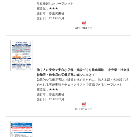
注意喚起したリーフレット
重要度：★★★
発行者：厚生労働省
発行日：2019年5月
nlb0703.pdf
働く人に安全で安心な店舗・施設づくり推進運動 ～小売業・社会福
祉施設・飲食店の労働災害の減少に向けて～
効果的な労働災害防止対策を進めるために、法人本部・各施設で求
められる実施事項をチェックリストで確認できるリーフレット
重要度：★★★
発行者：厚生労働省
発行日：2018年2月
lb00014.pdf