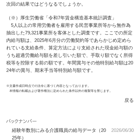
次回の結果ではどうなるでしょうか。
（※）厚生労働省「
令和7年賃金構造基本統計調査
」
5人以上の常用労働者を雇用する民営事業所等から無作為
抽出した79,321事業所を客体とした調査です。ここでの所定
内給与額は、2025年6月分の労働契約等であらかじめ定めら
れている支給条件、算定方法により支給された現金給与額の
うち超過労働給与額を差し引いた額で、手取り額でなく所得
税等を控除する前の額です。年間賞与その他特別給与額は20
24年の賞与、期末手当等特別給与額です。
※文書作成日時点での法令に基づく内容となっております。
本情報の転載および著作権法に定められた条件以外の複製等を禁じます。
戻る
経験年数別にみる介護職員の給与データ（20
2026/06/30
25年）