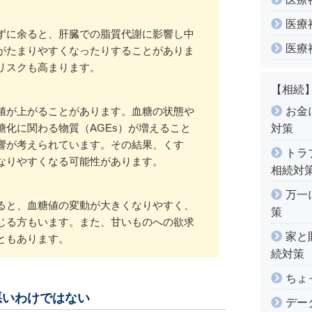
医療
ずに余ると、肝臓での脂質代謝に影響し中
医療
がたまりやすくなったりすることがありま
リスクも高まります。
【相続
お金
値が上がることがあります。血糖の状態や
糖化に関わる物質（AGEs）が増えること
対策
響が考えられています。その結果、くす
トラ
なりやすくなる可能性があります。
相続対
万一
ると、血糖値の変動が大きくなりやすく、
策
じる方もいます。また、甘いものへの欲求
家と
ともあります。
続対策
ちょ
悪いわけではない
デー