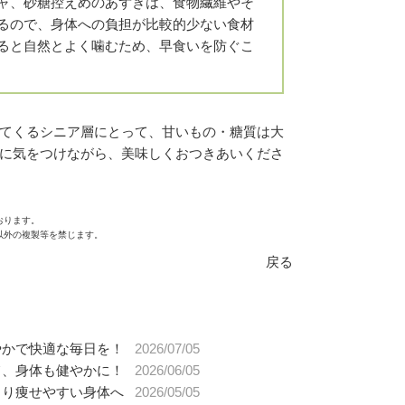
ャ、砂糖控えめのあずきは、食物繊維やそ
るので、身体への負担が比較的少ない食材
ると自然とよく噛むため、早食いを防ぐこ
てくるシニア層にとって、甘いもの・糖質は大
に気をつけながら、美味しくおつきあいくださ
おります。
以外の複製等を禁じます。
戻る
やかで快適な毎日を！
2026/07/05
て、身体も健やかに！
2026/06/05
より痩せやすい身体へ
2026/05/05