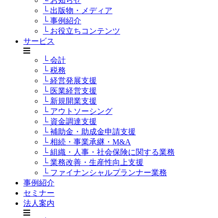
└ お知らせ
└ 出版物・メディア
└ 事例紹介
└ お役立ちコンテンツ
サービス
└ 会計
└ 税務
└ 経営発展支援
└ 医業経営支援
└ 新規開業支援
└ アウトソーシング
└ 資金調達支援
└ 補助金・助成金申請支援
└ 相続・事業承継・M&A
└ 組織・人事・社会保険に関する業務
└ 業務改善・生産性向上支援
└ ファイナンシャルプランナー業務
事例紹介
セミナー
法人案内