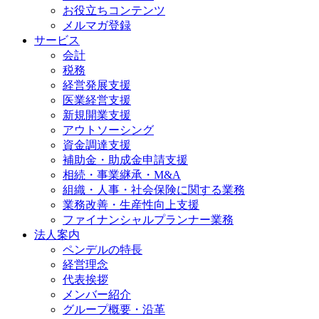
お役立ちコンテンツ
メルマガ登録
サービス
会計
税務
経営発展支援
医業経営支援
新規開業支援
アウトソーシング
資金調達支援
補助金・助成金申請支援
相続・事業継承・M&A
組織・人事・社会保険に関する業務
業務改善・生産性向上支援
ファイナンシャルプランナー業務
法人案内
ペンデルの特長
経営理念
代表挨拶
メンバー紹介
グループ概要・沿革