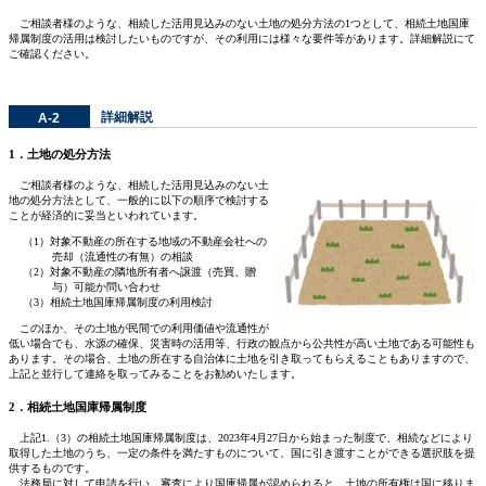
ご相談者様のような、相続した活用見込みのない土地の処分方法の1つとして、相続土地国庫
帰属制度の活用は検討したいものですが、その利用には様々な要件等があります。詳細解説にて
ご確認ください。
詳細解説
A-2
1．土地の処分方法
ご相談者様のような、相続した活用見込みのない土
地の処分方法として、一般的に以下の順序で検討する
ことが経済的に妥当といわれています。
（1）対象不動産の所在する地域の不動産会社への
売却（流通性の有無）の相談
（2）対象不動産の隣地所有者へ譲渡（売買、贈
与）可能か問い合わせ
（3）相続土地国庫帰属制度の利用検討
このほか、その土地が民間での利用価値や流通性が
低い場合でも、水源の確保、災害時の活用等、行政の観点から公共性が高い土地である可能性も
あります。その場合、土地の所在する自治体に土地を引き取ってもらえることもありますので、
上記と並行して連絡を取ってみることをお勧めいたします。
2．相続土地国庫帰属制度
上記1.（3）の相続土地国庫帰属制度は、2023年4月27日から始まった制度で、相続などにより
取得した土地のうち、一定の条件を満たすものについて、国に引き渡すことができる選択肢を提
供するものです。
法務局に対して申請を行い、審査により国庫帰属が認められると、土地の所有権は国に移りま