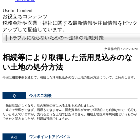
Useful Content
お役立ちコンテンツ
税務会計や医業・福祉に関する最新情報や注目情報をピック
アップして配信しています。
文書作成日：2025/11/20
相続等により取得した活用見込みのな
い土地の処分方法
今回は相談事例を通じて、相続した活用見込みのない土地の処分方法について、ご紹介します。
今月のご相談
Q
先日母親が亡くなり、母の実家の方にある土地を相続しました。
遠方で管理ができず、活用もできません。固定資産税がかかり経済的にも負担なので、処分し
たいと考えていますが、売れるような土地ではありません。相続土地国庫帰属制度というものが
できたと聞きましたが、利用は可能でしょうか。
ワンポイントアドバイス
A-1