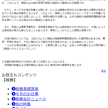
す。これにより、相続人は土地の管理や税金の負担から解放される制度です。
ただし、すべての土地が対象とは限らず、たとえば建物が存在する土地や他人の権利が設定さ
れている土地は対象外となります。このように、相続した土地だからといってすべてが対象にな
るわけではない点に注意しましょう。利用を検討する際には、まずは相続土地国庫帰属制度の条
件を満たしている土地なのかの確認から始めます。
また、申請には審査手数料が、所有権を移転するには負担金がそれぞれかかり、土地によって
は負担金が莫大な額となることもあります。事前にしっかりとした調査が必要です。
土地の処分については、上記1.のように相続土地国庫帰属制度以外にも選択肢があるため、費
用・手間を含めて、十分に検討の上で処分方法を決定されることをお勧めいたします。
「うちの土地は対象になるのかな？」と疑問に思った方は、お近くの司法書士などの専門家に
ご相談いただくとよいでしょう。
※文書作成日時点での法令に基づく内容となっております。
本情報の転載および著作権法に定められた条件以外の複製等を禁じます。
戻る
お役立ちコンテンツ
【税務】
税務基礎講座
今月のお仕事
税務会計ニュース
旬の特集