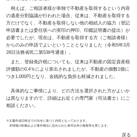
例えば、ご相談者様が単独で不動産を取得するという内容
の遺産分割協議が行われた場合、従来は、不動産を取得する
方だけでなく、不動産を取得しない他の相続人の協力（登記
申請書または委任状への実印の押印、印鑑証明書の提出）が
必要でしたが、現在は、不動産を取得する方（ご相談者様）
からのみの申請でよいということとなりました（令和5年3月
28日法務省民二第538号通達）。
また、登録免許税についても、従来は不動産の固定資産税
評価額の0.4％により算出されましたが、不動産の個数1個に
つき1,000円となり、金銭的な負担も軽減されました。
具体的なご事情により、どの方法を選択された方がよいか
は異なりますので、詳細はお近くの専門家（司法書士）にご
相談ください。
※文書作成日時点での法令に基づく内容となっております。
本情報の転載および著作権法に定められた条件以外の複製等を禁じます。
戻る