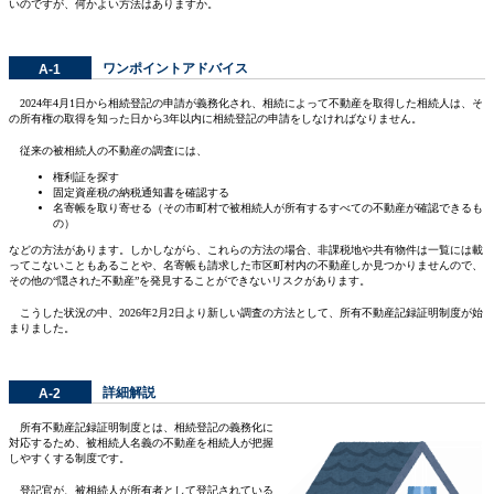
いのですが、何かよい方法はありますか。
ワンポイントアドバイス
A-1
2024年4月1日から相続登記の申請が義務化され、相続によって不動産を取得した相続人は、そ
の所有権の取得を知った日から3年以内に相続登記の申請をしなければなりません。
従来の被相続人の不動産の調査には、
権利証を探す
固定資産税の納税通知書を確認する
名寄帳を取り寄せる（その市町村で被相続人が所有するすべての不動産が確認できるも
の）
などの方法があります。しかしながら、これらの方法の場合、非課税地や共有物件は一覧には載
ってこないこともあることや、名寄帳も請求した市区町村内の不動産しか見つかりませんので、
その他の“隠された不動産”を発見することができないリスクがあります。
こうした状況の中、2026年2月2日より新しい調査の方法として、所有不動産記録証明制度が始
まりました。
詳細解説
A-2
所有不動産記録証明制度とは、相続登記の義務化に
対応するため、被相続人名義の不動産を相続人が把握
しやすくする制度です。
登記官が、被相続人が所有者として登記されている