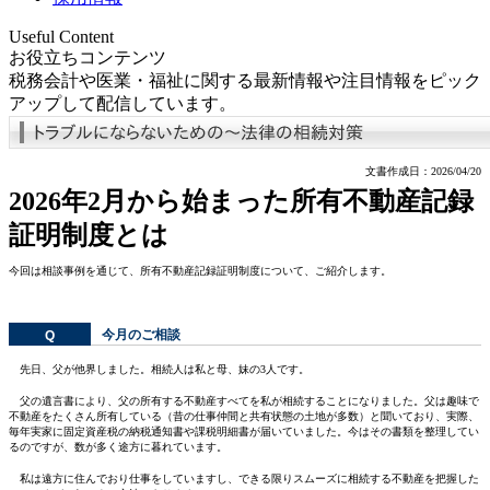
Useful Content
お役立ちコンテンツ
税務会計や医業・福祉に関する最新情報や注目情報をピック
アップして配信しています。
文書作成日：2026/04/20
2026年2月から始まった所有不動産記録
証明制度とは
今回は相談事例を通じて、所有不動産記録証明制度について、ご紹介します。
今月のご相談
Q
先日、父が他界しました。相続人は私と母、妹の3人です。
父の遺言書により、父の所有する不動産すべてを私が相続することになりました。父は趣味で
不動産をたくさん所有している（昔の仕事仲間と共有状態の土地が多数）と聞いており、実際、
毎年実家に固定資産税の納税通知書や課税明細書が届いていました。今はその書類を整理してい
るのですが、数が多く途方に暮れています。
私は遠方に住んでおり仕事をしていますし、できる限りスムーズに相続する不動産を把握した