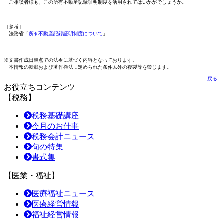
ご相談者様も、この所有不動産記録証明制度を活用されてはいかがでしょうか。
［参考］
法務省「
所有不動産記録証明制度について
」
※文書作成日時点での法令に基づく内容となっております。
本情報の転載および著作権法に定められた条件以外の複製等を禁じます。
戻る
お役立ちコンテンツ
【税務】
税務基礎講座
今月のお仕事
税務会計ニュース
旬の特集
書式集
【医業・福祉】
医療福祉ニュース
医療経営情報
福祉経営情報