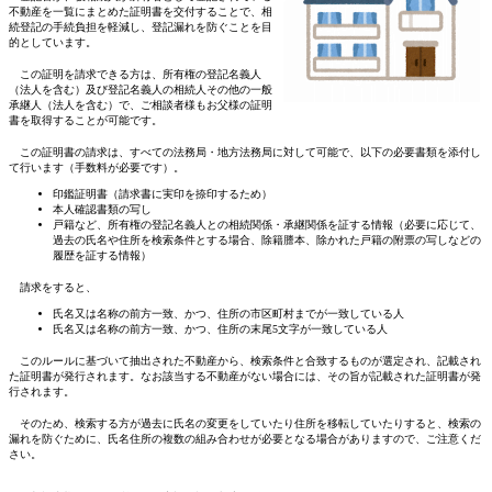
不動産を一覧にまとめた証明書を交付することで、相
続登記の手続負担を軽減し、登記漏れを防ぐことを目
的としています。
この証明を請求できる方は、所有権の登記名義人
（法人を含む）及び登記名義人の相続人その他の一般
承継人（法人を含む）で、ご相談者様もお父様の証明
書を取得することが可能です。
この証明書の請求は、すべての法務局・地方法務局に対して可能で、以下の必要書類を添付し
て行います（手数料が必要です）。
印鑑証明書（請求書に実印を捺印するため）
本人確認書類の写し
戸籍など、所有権の登記名義人との相続関係・承継関係を証する情報（必要に応じて、
過去の氏名や住所を検索条件とする場合、除籍謄本、除かれた戸籍の附票の写しなどの
履歴を証する情報）
請求をすると、
氏名又は名称の前方一致、かつ、住所の市区町村までが一致している人
氏名又は名称の前方一致、かつ、住所の末尾5文字が一致している人
このルールに基づいて抽出された不動産から、検索条件と合致するものが選定され、記載され
た証明書が発行されます。なお該当する不動産がない場合には、その旨が記載された証明書が発
行されます。
そのため、検索する方が過去に氏名の変更をしていたり住所を移転していたりすると、検索の
漏れを防ぐために、氏名住所の複数の組み合わせが必要となる場合がありますので、ご注意くだ
さい。