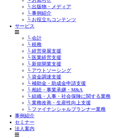
└ お知らせ
└ 出版物・メディア
└ 事例紹介
└ お役立ちコンテンツ
サービス
└ 会計
└ 税務
└ 経営発展支援
└ 医業経営支援
└ 新規開業支援
└ アウトソーシング
└ 資金調達支援
└ 補助金・助成金申請支援
└ 相続・事業承継・M&A
└ 組織・人事・社会保険に関する業務
└ 業務改善・生産性向上支援
└ ファイナンシャルプランナー業務
事例紹介
セミナー
法人案内