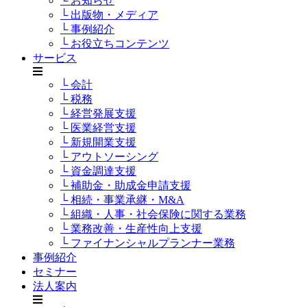
└ お知らせ
└ 出版物・メディア
└ 事例紹介
└ お役立ちコンテンツ
サービス
└ 会計
└ 税務
└ 経営発展支援
└ 医業経営支援
└ 新規開業支援
└ アウトソーシング
└ 資金調達支援
└ 補助金・助成金申請支援
└ 相続・事業承継・M&A
└ 組織・人事・社会保険に関する業務
└ 業務改善・生産性向上支援
└ ファイナンシャルプランナー業務
事例紹介
セミナー
法人案内